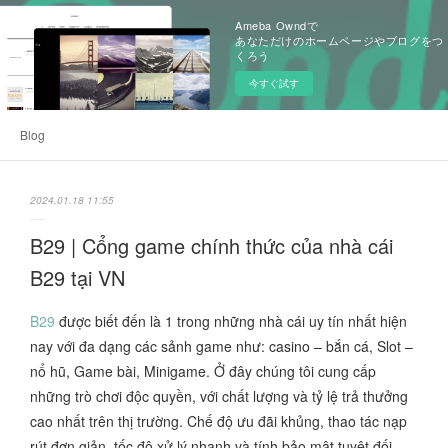
Ameba Owndで
あなただけのホームページやブログをつ
くろう
今すぐ試す
Blog
2024.01.18 11:55
B29 | Cổng game chính thức của nhà cái
B29 tại VN
B29
được biết đến là 1 trong những nhà cái uy tín nhất hiện
nay với đa dạng các sảnh game như: casino – bắn cá, Slot –
nổ hũ, Game bài, Minigame. Ở đây chúng tôi cung cấp
những trò chơi độc quyền, với chất lượng và tỷ lệ trả thưởng
cao nhất trên thị trường. Chế độ ưu đãi khủng, thao tác nạp
rút đơn giản, tốc độ xử lý nhanh và tính bảo mật tuyệt đối