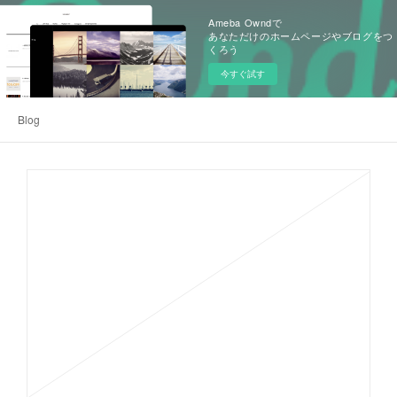
Ameba Owndで
あなただけのホームページやブログをつ
くろう
今すぐ試す
Blog